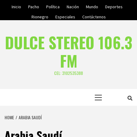
Skip
Inicio
Pacho
Política
Nación
Mundo
Deportes
to
Rionegro
Especiales
Contáctenos
content
DULCE STEREO 106.3
FM
CEL: 3102535388
Primary
Menu
HOME
ARABIA SAUDÍ
Arabia Saudí