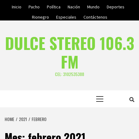
Skip
Inicio
Pacho
Política
Nación
Mundo
Deportes
to
Rionegro
Especiales
Contáctenos
content
DULCE STEREO 106.3
FM
CEL: 3102535388
Primary
Menu
HOME
2021
FEBRERO
Mes:
febrero 2021