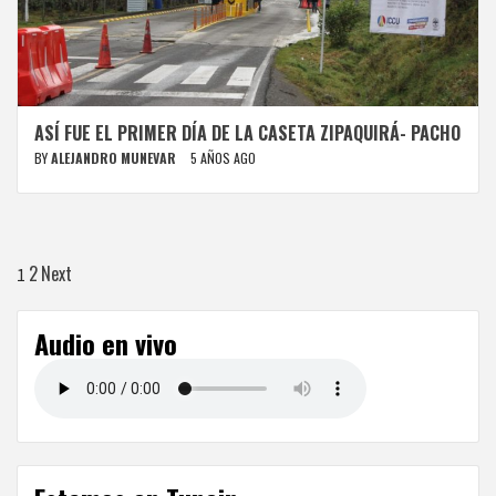
ASÍ FUE EL PRIMER DÍA DE LA CASETA ZIPAQUIRÁ- PACHO
BY
ALEJANDRO MUNEVAR
5 AÑOS AGO
Paginación
2
Next
1
de
Audio en vivo
entradas