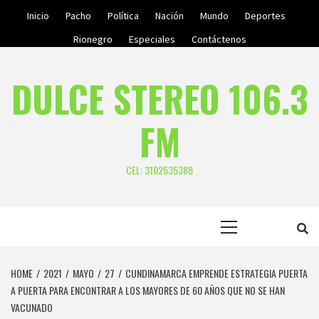
Skip
Inicio
Pacho
Política
Nación
Mundo
Deportes
to
Rionegro
Especiales
Contáctenos
content
DULCE STEREO 106.3
FM
CEL: 3102535388
Primary
Menu
HOME
2021
MAYO
27
CUNDINAMARCA EMPRENDE ESTRATEGIA PUERTA
A PUERTA PARA ENCONTRAR A LOS MAYORES DE 60 AÑOS QUE NO SE HAN
VACUNADO