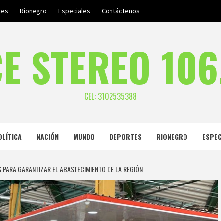
tes
Rionegro
Especiales
Contáctenos
E STEREO 106
CEL: 3102535388
OLÍTICA
NACIÓN
MUNDO
DEPORTES
RIONEGRO
ESPEC
PARA GARANTIZAR EL ABASTECIMIENTO DE LA REGIÓN