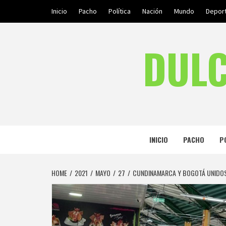
Skip
Inicio
Pacho
Política
Nación
Mundo
Depor
to
content
DULC
INICIO
PACHO
P
HOME
2021
MAYO
27
CUNDINAMARCA Y BOGOTÁ UNIDOS 