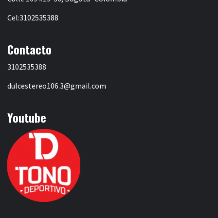
Cel:3102535388
Contacto
3102535388
dulcestereo106.3@gmail.com
Youtube