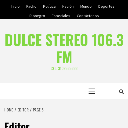
Skip
Inicio
Pacho
Política
Nación
Mundo
Deportes
to
Rionegro
Especiales
Contáctenos
content
DULCE STEREO 106.3
FM
CEL: 3102535388
Primary
Menu
HOME
EDITOR
PAGE 6
Editor