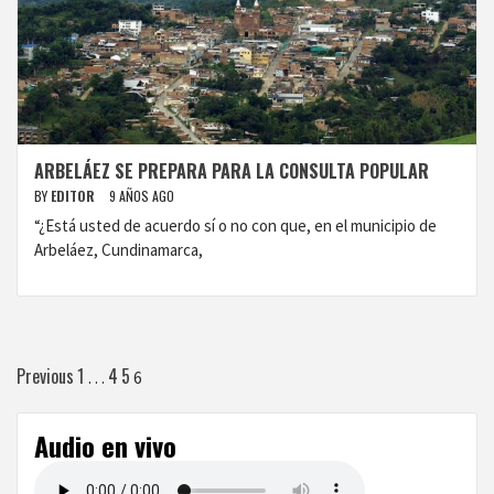
ARBELÁEZ SE PREPARA PARA LA CONSULTA POPULAR
BY
EDITOR
9 AÑOS AGO
“¿Está usted de acuerdo sí o no con que, en el municipio de
Arbeláez, Cundinamarca,
Paginación
Previous
1
4
5
…
6
de
Audio en vivo
entradas