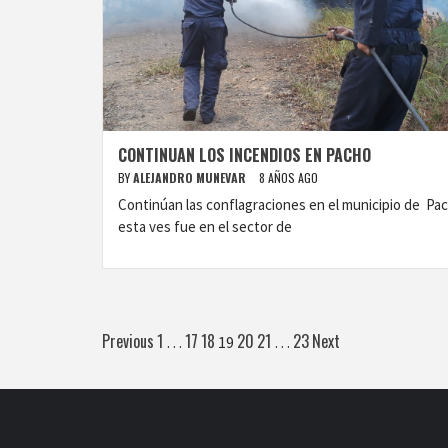
CONTINUAN LOS INCENDIOS EN PACHO
BY
ALEJANDRO MUNEVAR
8 AÑOS AGO
Continúan las conflagraciones en el municipio de Pa
esta ves fue en el sector de
Paginación
Previous
1
17
18
20
21
23
Next
…
19
…
de
entradas