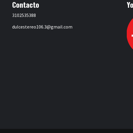
Contacto
Y
3102535388
dulcestereo106.3@gmail.com