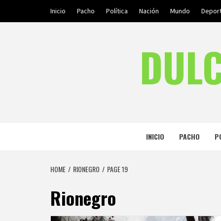
Skip
Inicio
Pacho
Política
Nación
Mundo
Depor
to
content
DULC
INICIO
PACHO
P
HOME
RIONEGRO
PAGE 19
Rionegro