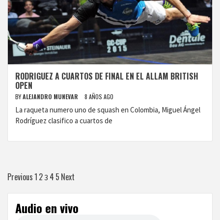
RODRIGUEZ A CUARTOS DE FINAL EN EL ALLAM BRITISH
OPEN
BY
ALEJANDRO MUNEVAR
8 AÑOS AGO
La raqueta numero uno de squash en Colombia, Miguel Ángel
Rodríguez clasifico a cuartos de
Paginación
Previous
1
2
4
5
Next
3
de
Audio en vivo
entradas