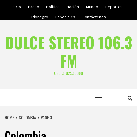
Skip
Inicio
Pacho
Política
Nación
Mundo
Deportes
to
Rionegro
Especiales
Contáctenos
content
DULCE STEREO 106.3
FM
CEL: 3102535388
Primary
Menu
HOME
COLOMBIA
PAGE 3
Colombia