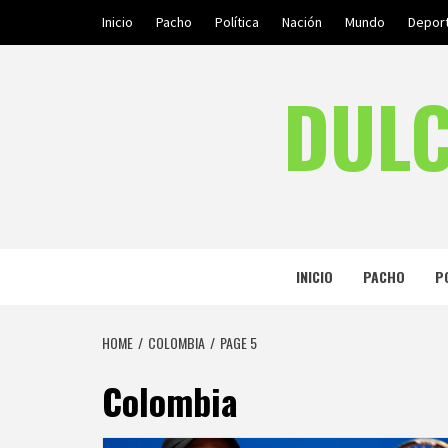
Skip
Inicio
Pacho
Política
Nación
Mundo
Depor
to
content
DULC
INICIO
PACHO
P
HOME
COLOMBIA
PAGE 5
Colombia