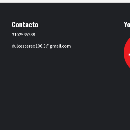
Contacto
Y
3102535388
dulcestereo106.3@gmail.com