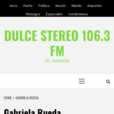
Skip
Inicio
Pacho
Política
Nación
Mundo
Deportes
to
Rionegro
Especiales
Contáctenos
content
DULCE STEREO 106.3
FM
CEL: 3102535388
Primary
Menu
HOME
GABRIELA RUEDA
Gabriela Rueda