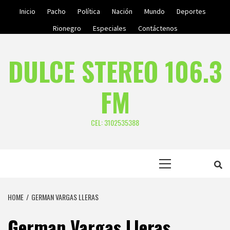
Skip
Inicio
Pacho
Política
Nación
Mundo
Deportes
to
Rionegro
Especiales
Contáctenos
content
DULCE STEREO 106.3
FM
CEL: 3102535388
Primary
Menu
HOME
GERMAN VARGAS LLERAS
German Vargas Lleras