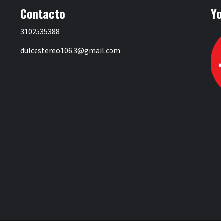
Contacto
Y
3102535388
dulcestereo106.3@gmail.com