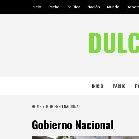
Skip
Inicio
Pacho
Política
Nación
Mundo
Depor
to
content
DULC
INICIO
PACHO
P
HOME
GOBIERNO NACIONAL
Gobierno Nacional