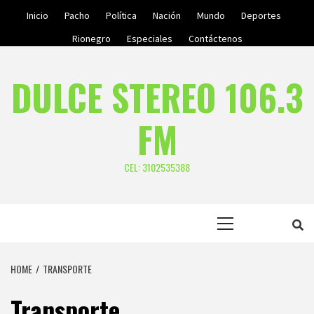
Skip
Inicio
Pacho
Política
Nación
Mundo
Deportes
to
Rionegro
Especiales
Contáctenos
content
DULCE STEREO 106.3
FM
CEL: 3102535388
Primary
Menu
HOME
TRANSPORTE
Transporte