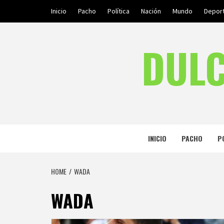
Skip
Inicio
Pacho
Política
Nación
Mundo
Depor
to
content
DULC
INICIO
PACHO
P
HOME
WADA
WADA