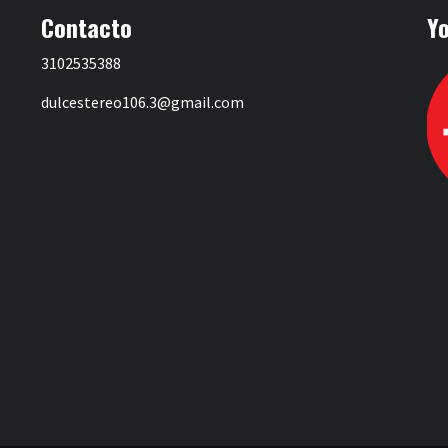
Contacto
Y
3102535388
dulcestereo106.3@gmail.com