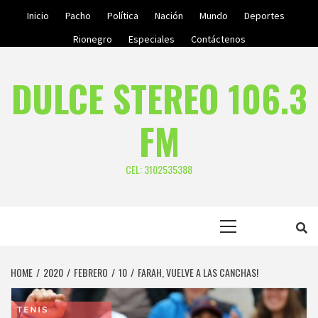
Skip
Inicio
Pacho
Política
Nación
Mundo
Deportes
to
Rionegro
Especiales
Contáctenos
content
DULCE STEREO 106.3
FM
CEL: 3102535388
Primary
Menu
HOME
2020
FEBRERO
10
FARAH, VUELVE A LAS CANCHAS!