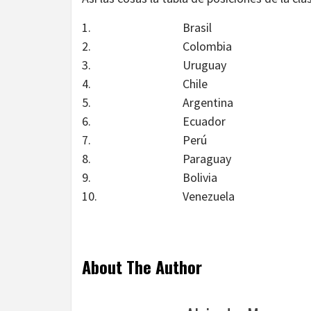
1.
Brasil
2.
Colombia
3.
Uruguay
4.
Chile
5.
Argentina
6.
Ecuador
7.
Perú
8.
Paraguay
9.
Bolivia
10.
Venezuela
About The Author