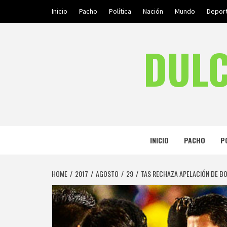
Skip
Inicio
Pacho
Política
Nación
Mundo
Depor
to
content
DULC
INICIO
PACHO
P
HOME
2017
AGOSTO
29
TAS RECHAZA APELACIÓN DE BOL