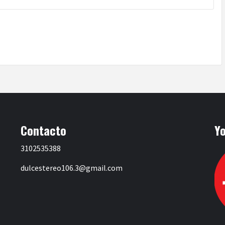
Contacto
Y
3102535388
dulcestereo106.3@gmail.com