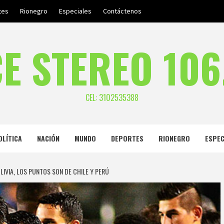
tes
Rionegro
Especiales
Contáctenos
E STEREO 106
CEL: 3102535388
OLÍTICA
NACIÓN
MUNDO
DEPORTES
RIONEGRO
ESPEC
IVIA, LOS PUNTOS SON DE CHILE Y PERÚ