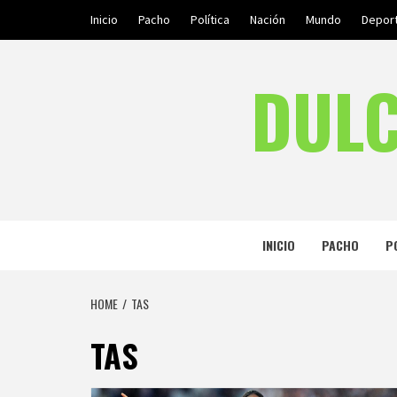
Skip
Inicio
Pacho
Política
Nación
Mundo
Depor
to
content
DULC
INICIO
PACHO
P
HOME
TAS
TAS