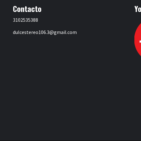
Contacto
Y
3102535388
dulcestereo106.3@gmail.com