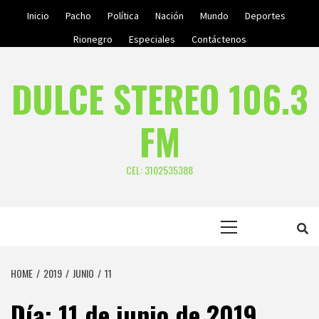
Skip
Inicio
Pacho
Política
Nación
Mundo
Deportes
to
Rionegro
Especiales
Contáctenos
content
DULCE STEREO 106.3
FM
CEL: 3102535388
Primary
Menu
HOME
2019
JUNIO
11
Día:
11 de junio de 2019