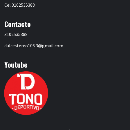
Cel:3102535388
Contacto
3102535388
dulcestereo106.3@gmail.com
Youtube