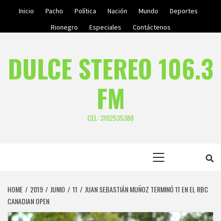
Skip
Inicio
Pacho
Política
Nación
Mundo
Deportes
to
Rionegro
Especiales
Contáctenos
content
DULCE STEREO 106.3
FM
CEL: 3102535388
Primary
Menu
HOME
2019
JUNIO
11
JUAN SEBASTIÁN MUÑOZ TERMINÓ 11 EN EL RBC
CANADIAN OPEN