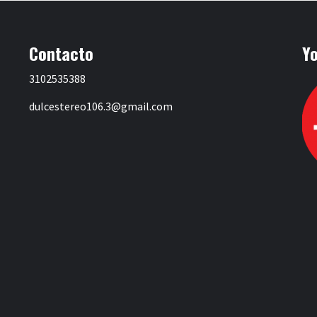
Contacto
Y
3102535388
dulcestereo106.3@gmail.com