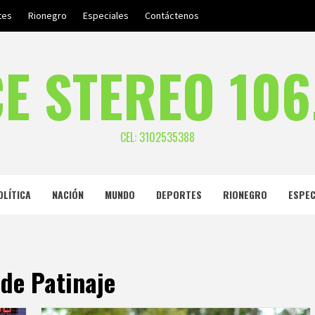
tes
Rionegro
Especiales
Contáctenos
E STEREO 106
CEL: 3102535388
OLÍTICA
NACIÓN
MUNDO
DEPORTES
RIONEGRO
ESPEC
de Patinaje