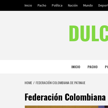
Skip
Inicio
Pacho
Política
Nación
Mundo
Depor
to
content
DULC
INICIO
PACHO
P
HOME
FEDERACIÓN COLOMBIANA DE PATINAJE
Federación Colombiana 