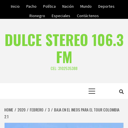
Skip
Inicio
Pacho
Política
Nación
Mundo
Deportes
to
Rionegro
Especiales
Contáctenos
content
DULCE STEREO 106.3
FM
CEL: 3102535388
Primary
Menu
HOME
2020
FEBRERO
3
BAJA EN EL INEOS PARA EL TOUR COLOMBIA
2.1