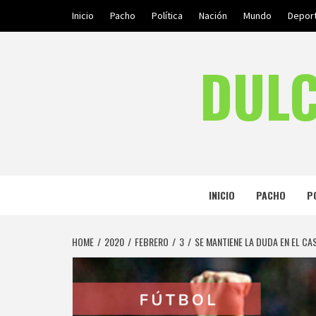
Skip
Inicio
Pacho
Política
Nación
Mundo
Depor
to
content
DULC
INICIO
PACHO
P
HOME
2020
FEBRERO
3
SE MANTIENE LA DUDA EN EL C