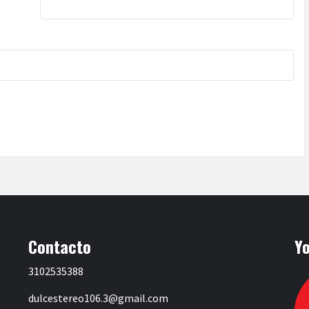
Contacto
Y
3102535388
dulcestereo106.3@gmail.com