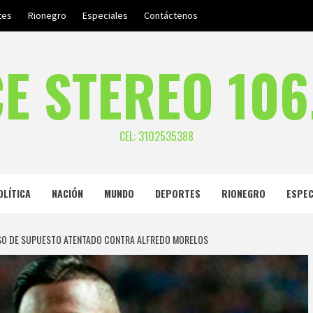
tes
Rionegro
Especiales
Contáctenos
E STEREO 106
CEL: 3102535388
OLÍTICA
NACIÓN
MUNDO
DEPORTES
RIONEGRO
ESPEC
ASO DE SUPUESTO ATENTADO CONTRA ALFREDO MORELOS