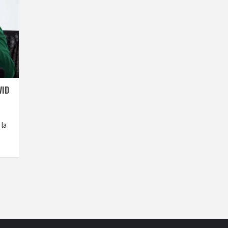
VID
 la