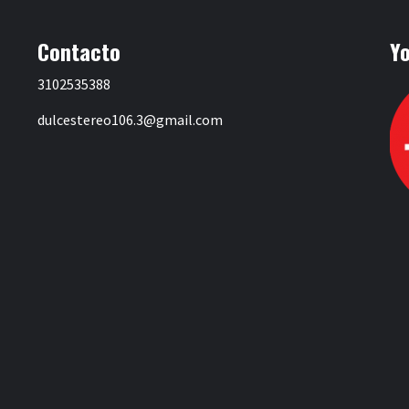
Contacto
Y
3102535388
dulcestereo106.3@gmail.com