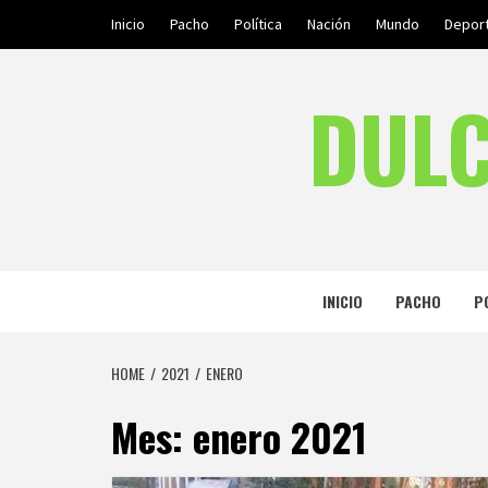
Skip
Inicio
Pacho
Política
Nación
Mundo
Depor
to
content
DULC
INICIO
PACHO
P
HOME
2021
ENERO
Mes:
enero 2021