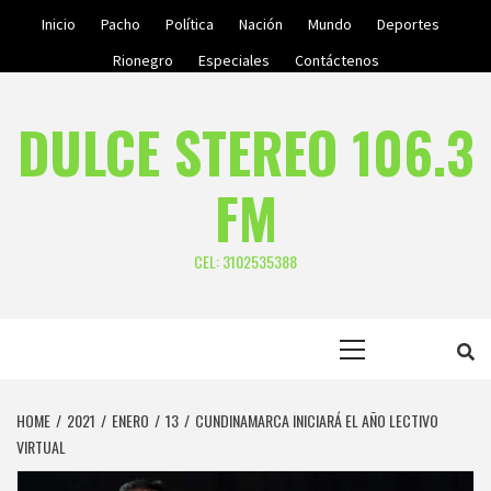
Skip
Inicio
Pacho
Política
Nación
Mundo
Deportes
to
Rionegro
Especiales
Contáctenos
content
DULCE STEREO 106.3
FM
CEL: 3102535388
Primary
Menu
HOME
2021
ENERO
13
CUNDINAMARCA INICIARÁ EL AÑO LECTIVO
VIRTUAL