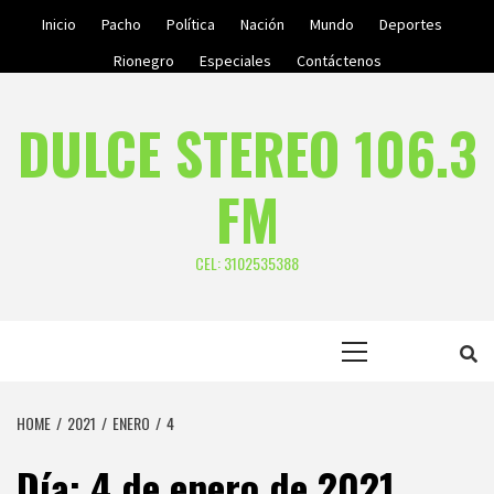
Skip
Inicio
Pacho
Política
Nación
Mundo
Deportes
to
Rionegro
Especiales
Contáctenos
content
DULCE STEREO 106.3
FM
CEL: 3102535388
Primary
Menu
HOME
2021
ENERO
4
Día:
4 de enero de 2021