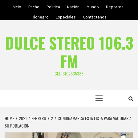
Skip
Inicio
Pacho
Política
Nación
Mundo
Deportes
to
Rionegro
Especiales
Contáctenos
content
DULCE STEREO 106.3
FM
CEL: 3102535388
Primary
Menu
HOME
2021
FEBRERO
2
CUNDINAMARCA ESTÁ LISTA PARA VACUNAR A
SU POBLACIÓN