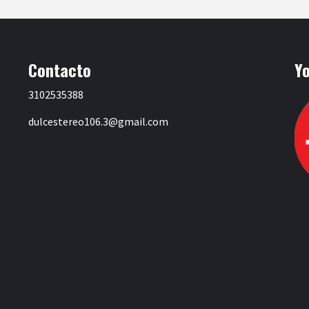
Contacto
Y
3102535388
dulcestereo106.3@gmail.com