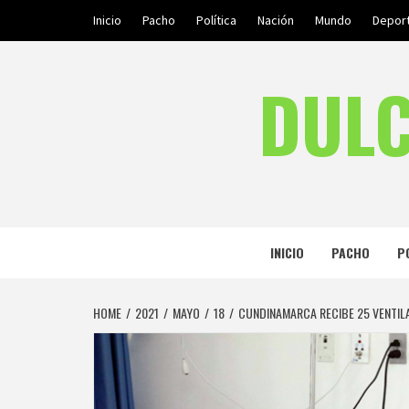
Skip
Inicio
Pacho
Política
Nación
Mundo
Depor
to
content
DULC
INICIO
PACHO
P
HOME
2021
MAYO
18
CUNDINAMARCA RECIBE 25 VENTILA